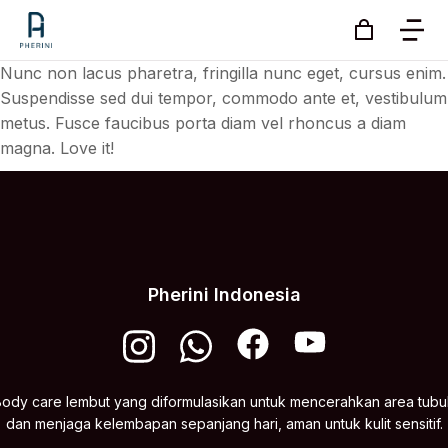
Nunc non lacus pharetra, fringilla nunc eget, cursus enim.
Suspendisse sed dui tempor, commodo ante et, vestibulum
metus. Fusce faucibus porta diam vel rhoncus a diam
magna. Love it!
Pherini Indonesia
Body care lembut yang diformulasikan untuk mencerahkan area tubu
dan menjaga kelembapan sepanjang hari, aman untuk kulit sensitif.